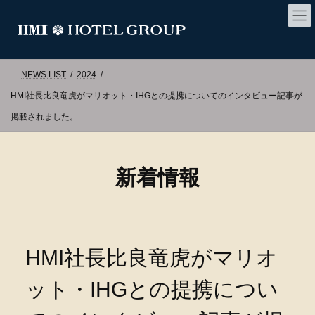
コ
ナ
NEWS LIST
2024
ン
ビ
HMI社長比良竜虎がマリオット・IHGとの提携についてのインタビュー記事が
テ
ゲ
掲載されました。
ン
ー
ツ
シ
新着情報
へ
ョ
ス
ン
キ
に
ッ
移
HMI社長比良竜虎がマリオ
プ
動
ット・IHGとの提携につい