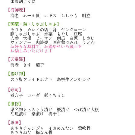
出雲割子そば
【海鮮焼】
海老 ムール貝 ニギス
ししゃも 帆立
【蒸籠・鍋・しゃぶしゃぶ】
あさり カレイの切り身
ヤングコーン
豚しゃぶしゃぶ
水菜 もやし 豆腐
人参 大根 ピーマン
南瓜 白葱 しめじ
ウィンナー 肉焼売
国産鶏つみれ うどん
お好きな具材で、
お鍋やせいろ蒸しを
お楽しみいただけます
【天婦羅】
海老 きす 茄子
【揚げ物】
のり塩フライドポテト
島根牛メンチカツ
【寿司】
煮穴子 コハダ
彩りちらし
【漬物】
県名物らっきょう漬け
桜漬け つぼ漬け大根
胡瓜漬け 柴漬け
梅干し
【珍味】
あさりチャンジャ
イカめんたい 鶏軟骨
あさりぬた 梅なん骨