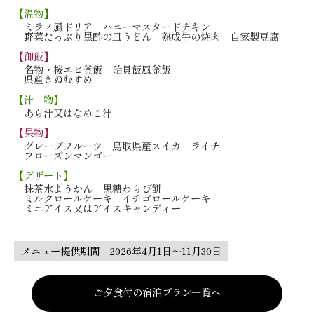
【温物】
ミラノ風ドリア
ハニーマスタードチキン
野菜たっぷり黒酢の皿うどん
熟成牛の焼肉 自家製豆腐
【御飯】
名物・桜エビ釜飯
貽貝飯風釜飯
県産きぬむすめ
【汁 物】
あら汁又はなめこ汁
【果物】
グレープフルーツ
鳥取県産スイカ ライチ
フローズンマンゴー
【デザート】
抹茶水ようかん
黒糖わらび餅
ミルクロールケーキ
イチゴロールケーキ
ミニアイス又は
アイスキャンディー
メニュー提供期間 2026年4月1日～11月30日
ご夕食付の宿泊プラン一覧へ