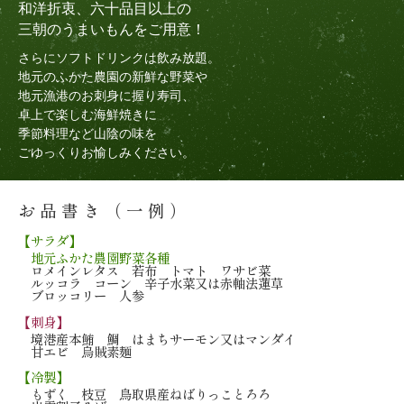
和洋折衷、六十品目以上の
三朝のうまいもんをご用意！
さらにソフトドリンクは飲み放題。
地元のふかた農園の新鮮な野菜や
地元漁港のお刺身に握り寿司、
卓上で楽しむ海鮮焼きに
季節料理など山陰の味を
ごゆっくりお愉しみください。
お品書き（一例）
【サラダ】
地元ふかた農園野菜各種
ロメインレタス 若布
トマト ワサビ菜
ルッコラ コーン
辛子水菜又は赤軸法蓮草
ブロッコリー 人参
【刺身】
境港産本鮪 鯛 はまち
サーモン又はマンダイ
甘エビ 烏賊素麺
【冷製】
もずく 枝豆
鳥取県産ねばりっことろろ