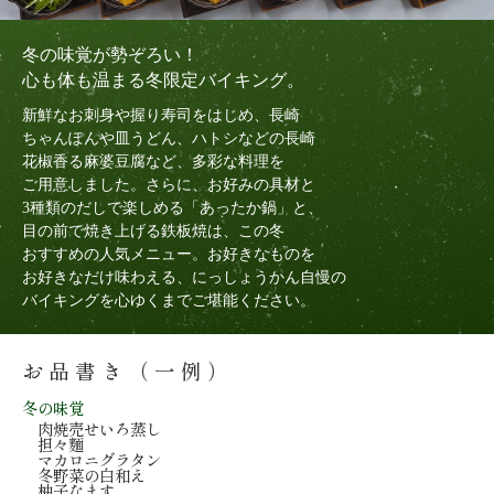
冬の味覚が勢ぞろい！
心も体も温まる冬限定バイキング。
新鮮なお刺身や握り寿司をはじめ、長崎
ちゃんぽんや皿うどん、ハトシなどの長崎
花椒香る麻婆豆腐など、多彩な料理を
ご用意しました。さらに、お好みの具材と
3種類のだしで楽しめる「あったか鍋」と、
目の前で焼き上げる鉄板焼は、この冬
おすすめの人気メニュー。お好きなものを
お好きなだけ味わえる、にっしょうかん自慢の
バイキングを心ゆくまでご堪能ください。
お品書き（一例）
冬の味覚
肉焼売せいろ蒸し
担々麵
マカロニグラタン
冬野菜の白和え
柚子なます