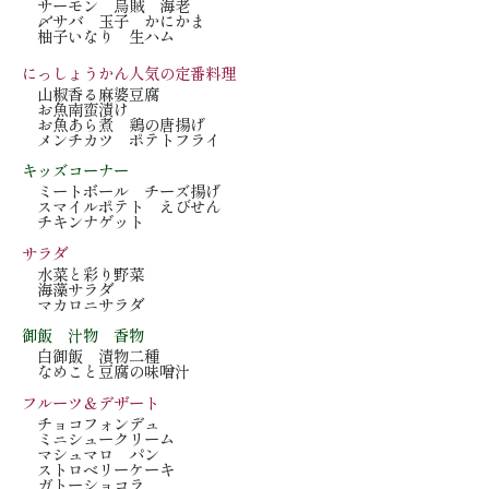
サーモン 烏賊 海老
〆サバ 玉子 かにかま
柚子いなり 生ハム
にっしょうかん人気の定番料理
山椒香る麻婆豆腐
お魚南蛮漬け
お魚あら煮 鶏の唐揚げ
メンチカツ ポテトフライ
キッズコーナー
ミートボール チーズ揚げ
スマイルポテト えびせん
チキンナゲット
サラダ
水菜と彩り野菜
海藻サラダ
マカロニサラダ
御飯 汁物 香物
白御飯 漬物二種
なめこと豆腐の味噌汁
フルーツ＆デザート
チョコフォンデュ
ミニシュークリーム
マシュマロ パン
ストロベリーケーキ
ガトーショコラ