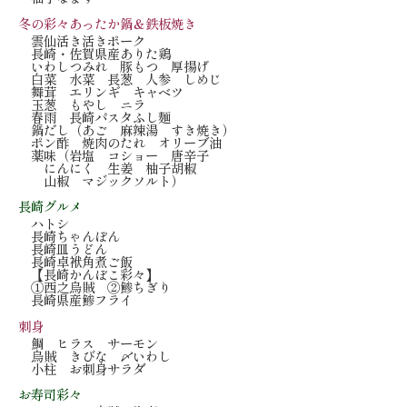
冬の彩々あったか鍋＆鉄板焼き
雲仙活き活きポーク
長崎・佐賀県産ありた鶏
いわしつみれ 豚もつ 厚揚げ
白菜 水菜 長葱 人参 しめじ
舞茸 エリンギ キャベツ
玉葱 もやし ニラ
春雨 長崎パスタふし麺
鍋だし（あご 麻辣湯 すき焼き）
ポン酢 焼肉のたれ オリーブ油
薬味（岩塩 コショー 唐辛子
にんにく 生姜 柚子胡椒
山椒 マジックソルト）
長崎グルメ
ハトシ
長崎ちゃんぽん
長崎皿うどん
長崎卓袱角煮ご飯
【長崎かんぼこ彩々】
①西之烏賊 ②鯵ちぎり
長崎県産鯵フライ
刺身
鯛 ヒラス サーモン
烏賊 きびな 〆いわし
小柱 お刺身サラダ
お寿司彩々