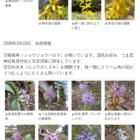
▲満水池トンネルの
連翹
▲満水池の連翹
▲枝一面に鈴のよう
▲井合の池の連翹
に咲く
2026年3月22日 自然情報
①猩猩袴（ショウジョウバカマ）が咲いています。湿気を好み、つま恋
神社鳥居付近と五百済坂に群生しています。
②日向水木（ヒュウガミズキ）が満開です。枝一面にクリーム色の花が
うつむくようにたくさん咲いています。
▲鳥居前通りの猩猩
▲つま恋神社鳥居前
▲別名:簪草（カンザ
▲葉は地面に四方に
袴
の猩猩袴
シグサ）
広がります