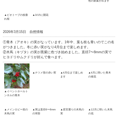
色の新葉が出ます
▲ビオトープの枝垂
▲3/15に開花
れ桜
2026年3月15日 自然情報
①青木（アオキ）の実がなっています。1年中、葉も枝も青いのでこの名
がつきました。冬に赤い実がなり4月位まで楽しめます。
②木蔦（キヅタ）の実が黒紫に色づき始めました。直径7〜8mmの実で
ヒヨドリやムクドリが好んで食べます。
▲ナツメ形の赤い実
▲4月位まで楽しめ
▲4月に咲いた青木
ます
の雄花
▲イベントホールト
ンネルの青木
▲メインロビー前の
▲実は直径6〜8mm
▲若宮通りの木蔦の
▲12月に咲いた木蔦
木蔦の実
の球形
実
の花