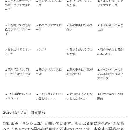
▲チャペルガーデン
▲紫のクリスマスロ
▲花びらが丸くてふ
▲イルミ会場内のク
の白いクリスマスロ
ーズ
ちが紫
リスマスローズ
ーズ
▲下を向いて咲く紫
▲紫のクリスマスロ
▲花の中央部分が面
▲下から覗いてみま
色のクリスマスロー
ーズ
白い
した
ズ
▲顔を上げてもらい
▲ツボミ
▲花びらが丸くてふ
▲花の中央にも花が
ました
ちが紫
あるみたい
▲草刈で刈られてし
▲紫のクリスマスロ
▲花の中央にも花が
▲イベントホールト
まった生き残りです
ーズ
あるみたい
ンネル前のクリスマ
スローズ
▲P5生垣内のクリス
▲こんな所で咲いて
▲見つけようとしな
▲白色で花びらが特
マスローズ
いるとは・・・
いとわからない
徴的
2026年3月7日 自然情報
①山茱萸（サンシュユ）が咲いています。葉が出る前に黄色の小さな花
をたくさんつける早春を代表する花木のひとつです。木全体が早春の光