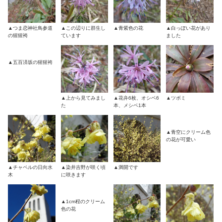
▲つま恋神社鳥参道
▲この辺りに群生し
▲青紫色の花
▲白っぽい花があり
の猩猩袴
ています
ました
▲五百済坂の猩猩袴
▲上から見てみまし
▲花弁6枚、オシベ6
▲ツボミ
た
本、メシベ1本
▲青空にクリーム色
の花が可愛い
▲チャペルの日向水
▲染井吉野が咲く頃
▲満開です
木
に咲きます
▲1cm程のクリーム
色の花