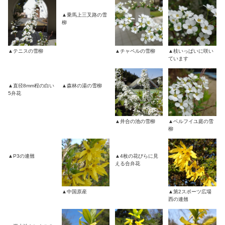
▲乗馬上三叉路の雪
柳
▲テニスの雪柳
▲チャペルの雪柳
▲枝いっぱいに咲い
ています
▲直径8mm程の白い
▲森林の湯の雪柳
5弁花
▲井合の池の雪柳
▲ベルフイユ庭の雪
柳
▲P3の連翹
▲4枚の花びらに見
える合弁花
▲中国原産
▲第2スポーツ広場
西の連翹