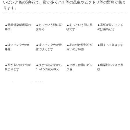
いピンク色の5弁花で、蜜が多くハチ等の昆虫やムクドリ等の野鳥が集ま
ります。
▲乗馬倶楽部馬場の
▲あっという間に咲
▲あっという間に見
▲寒桜が咲いている
寒桜
き始め
頃です
のは乗馬だけ
▲淡いピンク色の5
▲淡いピンク色が青
▲花の付け根部分が
▲固まって咲きます
弁花
空に映えます
赤いのが特徴
▲蜜が多いので虫が
▲ひとつの花芽から
▲ツボミは濃いピン
▲倶楽部ハウスと寒
集まります
3〜4つの花が咲く
ク色
桜
2026年3月1日 自然情報
掛川桜（カケガワザクラ）が咲いています。園内では河津桜（カワヅザ
クラ）の次に早く咲く早咲きの桜で、河津桜よりもひとまわり小さいピ
ンク色の一重咲きの桜です。手毬のように集まりうつむいて咲くのが特
徴です。
▲ウォーターパーク
▲河津桜の次に早く
▲河津桜よりひとま
▲下を向いて咲くの