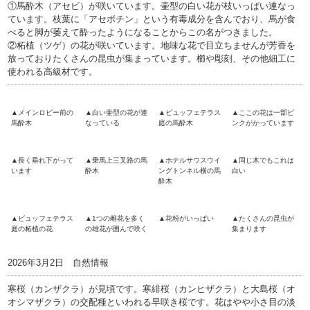
①馬酔木（アセビ）が咲いています。壷型の白い花が枝いっぱい連なっ
ています。枝葉に「アセボチン」という有毒成分を含んでおり、馬が食
べると脚が萎えて酔ったようになることからこの名がつきました。
②柘植（ツゲ）の花が咲いています。地味な花で目立ちませんが芳香を
放っておりたくさんの昆虫が集まっています。櫛や彫刻、その他細工に
使われる高級材です。
▲メインロビー前の
▲白い壷型の花が連
▲ビュッフェテラス
▲ここの花は一部ピ
馬酔木
なっている
庭の馬酔木
ンクがかっています
▲長く垂れ下がって
▲乗馬上三叉路の馬
▲ホテルサウスウイ
▲同じ木でもこれは
います
酔木
ングトンネル横の馬
白い
酔木
▲ビュッフェテラス
▲1つの雌花を多く
▲花粉がいっぱい
▲たくさんの昆虫が
庭の柘植の花
の雄花が囲んで咲く
集まります
2026年3月2日 自然情報
寒桜（カンザクラ）が見頃です。寒緋桜（カンヒザクラ）と大島桜（オ
オシマザクラ）の交配種といわれる早咲き桜です。花はやや小さ目の淡