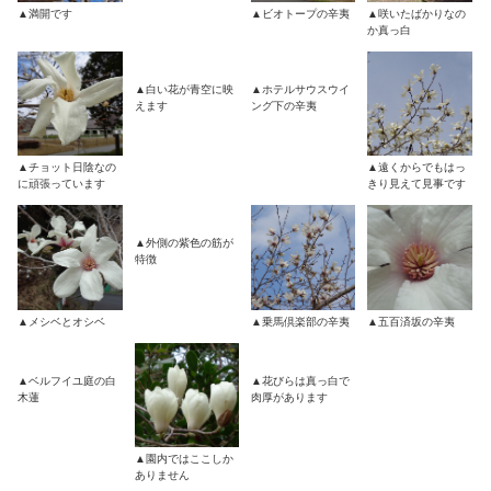
▲満開です
▲ビオトープの辛夷
▲咲いたばかりなの
か真っ白
▲白い花が青空に映
▲ホテルサウスウイ
えます
ング下の辛夷
▲チョット日陰なの
▲遠くからでもはっ
に頑張っています
きり見えて見事です
▲外側の紫色の筋が
特徴
▲メシベとオシベ
▲乗馬倶楽部の辛夷
▲五百済坂の辛夷
▲ベルフイユ庭の白
▲花びらは真っ白で
木蓮
肉厚があります
▲園内ではここしか
ありません