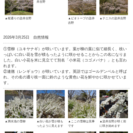
井吉野
▲桜通りの染井吉野
▲ビオトープの染井
▲テニスの染井吉野
吉野
2026年3月25日 自然情報
①雪柳（ユキヤナギ）が咲いています。葉が柳の葉に似て細長く、枝い
っぱいに白い花を雪が積もったように咲かせることからこの名になりま
した。白い小花を米に見立てて別名「小米花（コゴメバナ）」とも言わ
れます。
②連翹（レンギョウ）が咲いています。英語ではゴールデンベルと呼ば
れ、その名の通り枝一面に鈴のような黄色い花を鮮やかに咲かせていま
す。
▲満水池の雪柳
▲白い花が雪が積も
▲ここの雪柳は見事
▲染井吉野が咲く前
ったように見えます
です
に咲き始めます