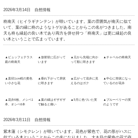
2026年3月14日 自然情報
柊南天（ヒイラギナンテン）が咲いています。葉の雰囲気が南天に似て
いて、葉の縁に柊のようなトゲがあることからこの名がつきました。南
天も柊も縁起の良い木であり両方を併せ持つ「柊南天」は更に縁起の良
い木ということで広まっています。
▲ビュッフェテラス
▲放射状に広がって
▲元から先端に向か
▲チャペルの柊南天
庭の柊南天
います
って順に咲きます
▲直径1cm程の黄色
▲垂れ下がって房状
▲広がって花弁に見
▲中心に筒状になっ
い小さな花
に咲きます
えるのはガク
ているのが花弁
▲花弁6枚、メシベ1
▲葉の縁はギザギザ
▲5月に色づいた実
▲ブルーベリーの実
本、オシベ6本
で触ると痛い
のようです
2026年3月11日 自然情報
紫木蓮（シモクレン）が咲いています。花色が紫色で、花の形がハスに
似ている木ということからこの名になりました。大き目の紫色の花で存