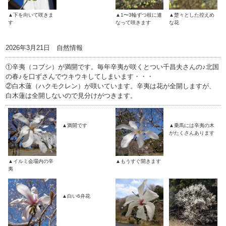
▲下を向いて咲きま
▲1〜3輪ずつ枝に連
▲楚々とした控えめ
す
なって咲きます
な花
2026年3月21日 自然情報
①辛夷（コブシ）が満開です。毎年辛夷が咲くとつい千昌夫さんの♪北国
の春♪を口ずさんでウキウキしてしまいます・・・
②白木蓮（ハクモクレン）が咲いています。辛夷は花が全開しますが、
白木蓮は全開しないので見分けがつきます。
▲満開です
▲乗馬には辛夷の木
がたくさんあります
▲イルミ会場内の辛
▲もうすぐ開きます
夷
▲白い6弁花