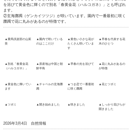
を浴びて黄金色に輝くので別名「春黄金花（ハルコガネ）」とも呼ばれ
ます。
②玄海躑躅（ゲンカイツツジ）が咲いています。園内で一番最初に咲く
躑躅で花に丸みがあるのが特徴です。
▲乗馬倶楽部の山茱
▲園内で咲いている
▲黄色い小さな花が
▲早春を代表する花
萸
のはここだけ
たくさん咲いていま
木のひとつ
す
▲別名「春黄金花
▲原産地は中国と朝
▲早春の光を浴びて
▲花に丸みがあるの
（ハルコガネ）」
鮮半島
が特徴
▲黄金色に輝いてい
▲チャペルの玄海躑
▲つま恋で一番最初
▲花とツボミ
ます
躅
に咲く躑躅
▲ツボミ
▲開き始めました
▲咲きました
▲しっかり花びらが
開きました
2026年3月4日 自然情報