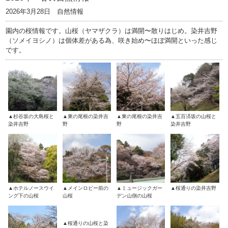
2026年3月28日 自然情報
園内の桜情報です。山桜（ヤマザクラ）は満開〜散りはじめ。染井吉野
（ソメイヨシノ）は個体差がある為、咲き始め〜ほぼ満開といった感じ
です。
▲杉谷坂の大島桜と
▲東の尾根の染井吉
▲東の尾根の染井吉
▲五百済坂の山桜と
染井吉野
野
野
染井吉野
▲ホテルノースウイ
▲メインロビー前の
▲ミュージックガー
▲桜通りの染井吉野
ング下の山桜
山桜
デン山側の山桜
▲桜通りの山桜と染