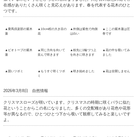
在感がありたくさん咲くと見応えがあります。春を代表する花木のひと
つです。
▲乗馬倶楽部の紫木
▲10cm程の大き目の
▲外側は紫色で内側
▲ここの紫木蓮は圧
蓮
花
は白い
巻です
▲ビオトープの紫木
▲同じ方向を向いて
▲枝先に1輪づつ上
▲花の中を覗いてみ
蓮
並んで咲きます
を向きに咲きます
ました
▲固いツボミ
▲もうすぐ咲くツボ
▲咲き始めました
▲花は全開しません
ミ
2026年3月8日 自然情報
クリスマスローズが咲いています。クリスマスの時期に咲くバラに似た
花ということからこの名になりました。多くの交配種があり花色や花形
等が異なるので、ひとつひとつ下から覗いて観察してみると楽しいです
よ。