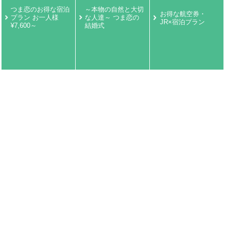
つま恋のお得な宿泊
～本物の自然と大切
お得な航空券・
プラン お一人様
な人達～ つま恋の
JR×宿泊プラン
¥7,600～
結婚式
愛犬のご宿泊はこち
ら 飼い主様の予約
済の方のみ
環境保護
周辺情報
リンク・お役立ち情報
サイトマップ
お客様サポート
ホテル概要
個人情報保護方針
採用情報
宿泊約款