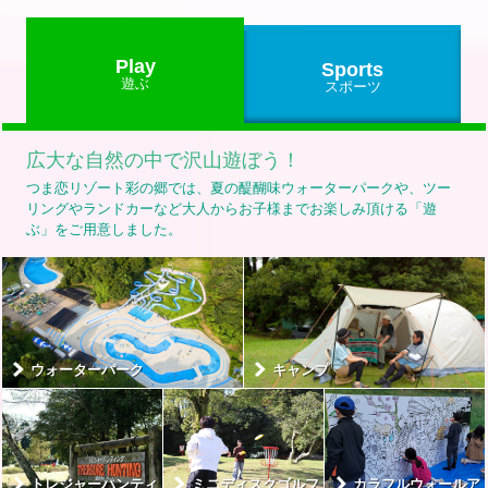
Play
Sports
遊ぶ
スポーツ
広大な自然の中で沢山遊ぼう！
つま恋リゾート彩の郷では、夏の醍醐味ウォーターパークや、ツー
リングやランドカーなど大人からお子様までお楽しみ頂ける「遊
ぶ」をご用意しました。
ウォーターパーク
キャンプ
トレジャーハンティ
ミニディスクゴルフ
カラフルウォールア