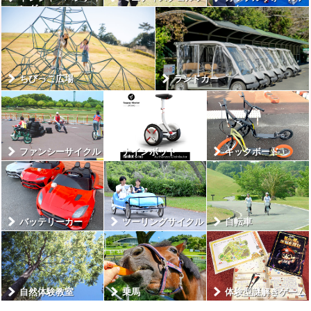
ング
ート
ちびっこ広場
ランドカー
ファンシーサイクル
ナインボット
キックボード
バッテリーカー
ツーリングサイクル
自転車
自然体験教室
乗馬
体験型謎解きゲーム