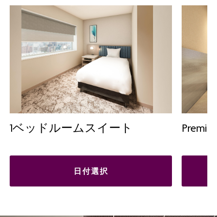
1ベッドルームスイート
Premi
日付選択