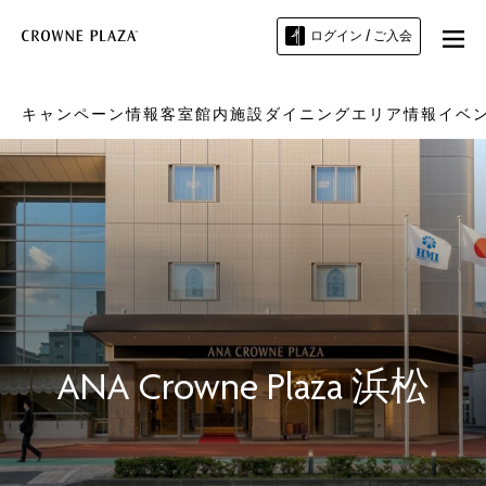
ログイン / ご入会
キャンペーン情報
客室
館内施設
ダイニング
エリア情報
イベ
ANA Crowne Plaza
浜松