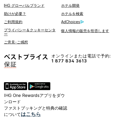
IHG グローバルブランド
ホテル開発
助けが必要？
ホテルを検索
ご利用規約
AdChoices
プライバシー＆クッキーセンタ
個人情報の販売を拒否します
ー
ご意見･ご感想
オンラインまたは電話で予約:
1 877 834 3613
IHG One Rewardsアプリをダウ
ンロード
ファストブッキングと特典の確認
はこちら
について