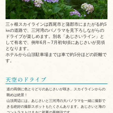
三ヶ根スカイラインは西尾市と蒲郡市にまたがる約5
㎞の道路で、三河湾のパノラマを見下ろしながらの
ドライブが楽しめます。別名「あじさいライン」と
して有名で、例年6月～7月初旬頃にあじさいが見頃
となります。
ホテルから山頂駐車場までは車で約5分ほどの距離で
す。
天空のドライブ
道の両側に色とりどりのあじさいが咲き、スカイラインからの
眺めは絶景！
山頂周辺には、あじさいと三河湾の大パノラマを一緒に撮影で
きる絶好の撮影スポットもたくさんあります。あじさいと海の
コントラストはまさに初夏の風物詩です。