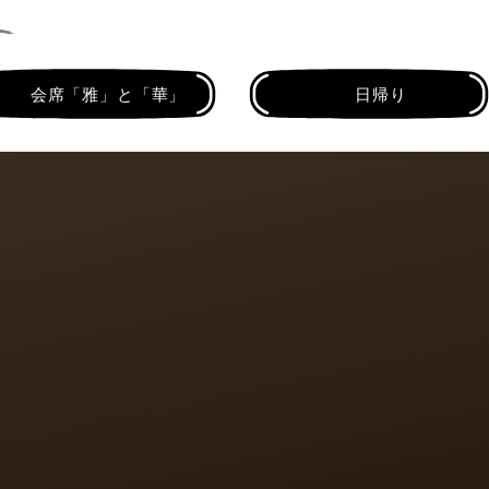
会席「雅」と「華」
日帰り