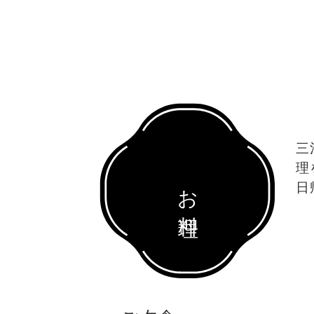
三
理
お料理
日