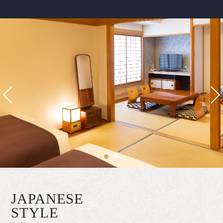
1
2
JAPANESE
STYLE