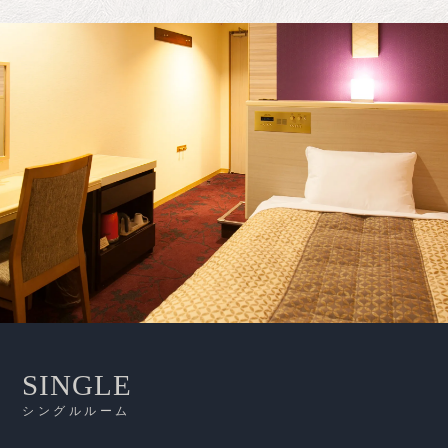
デラックスツインルーム
シングルルーム
ツインC
ツインA
ツインB
ダブルA
ダブルB
落ち着いた佇まいの和室
スペック
スペック
スペック
スペック
スペック
スペック
スペック
1
2
37.1m²
広さ
広さ
広さ
広さ
広さ
広さ
広さ
19.5㎡
23.5㎡
11.5～14.9㎡
13.8～15.9㎡
19.5～23.3㎡
22.4～23.0㎡
スペック
140cm
120cm
110cm
140cm
ベッド幅
ベッド幅
ベッド幅
ベッド幅
ベッド幅
ベッド幅
ベッド幅
90～110㎝
90～110㎝
90～140㎝
広さ
33.8㎡
禁煙・喫煙両方ございます。
禁煙・喫煙両方ございます。
喫煙のみとなります。
禁煙のみとなります。
禁煙・喫煙両方ございます。
禁煙のみとなります。
禁煙・喫煙両方ございます。
（8畳＋4.5畳）
ベッド幅
90～110㎝
禁煙のみとなります。
SINGLE
シングルルーム