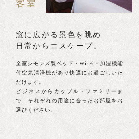
客室
窓に広がる景色を眺め
日常からエスケープ。
全室シモンズ製ベッド・Wi-Fi・加湿機能
付空気清浄機があり快適にお過ごしいた
DOUBLE B TYPE
DOUBLE A TYPE
DELUXE TWIN
TWIN B TYPE
TWIN C TYPE
TWIN A TYPE
JAPANESE
SINGLE
だけます。
STYLE
デラックスツインルーム
シングルルーム
ツインA
ダブルA
ツインB
ツインC
ダブルB
ビジネスからカップル・ファミリーま
和室
で、それぞれの用途に合ったお部屋をお
選びください。