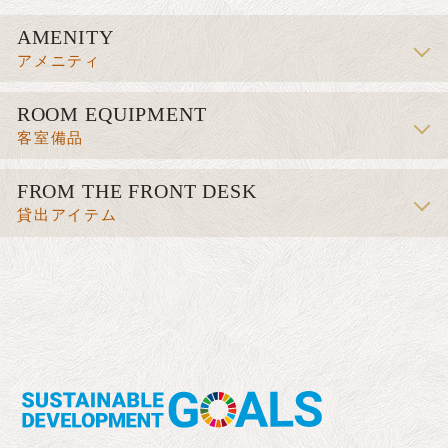
AMENITY
アメニティ
ハンド・フェイスソープ / ボディーソープ / シャンプ
ROOM EQUIPMENT
ー / コンディショナー / 化粧水 / ハミガキセット / カ
客室備品
ミソリ / シャワーキャップ / くし / 綿棒
テレビ / 電話 / インターネット接続 / 無線LAN(Wi-Fi)
FROM THE FRONT DESK
/ 湯沸かしポット / お茶セット / 冷蔵庫 / ドライヤー /
貸出アイテム
電気スタンド / 洗浄機付トイレ / 加湿機能付き空気清
浄機 / タオル / バスタオル / スリッパ / ナイトウェア
アイロン / ズボンプレッサー / 加湿器 / イオンドライ
ヤー / シューズドライヤー / ベビーベッド / 携帯電話
充電器 / ファンヒーター