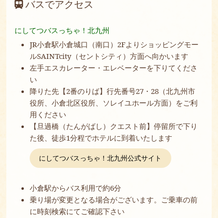
バスでアクセス
にしてつバスっちゃ！北九州
JR小倉駅小倉城口（南口）2Fよりショッピングモー
ルSAINTcity（セントシティ）方面へ向かいます
左手エスカレーター・エレベーターを下りてくださ
い
降りた先【2番のりば】行先番号27・28（北九州市
役所、小倉北区役所、ソレイユホール方面）をご利
用ください
【旦過橋（たんがばし）クエスト前】停留所で下り
た後、徒歩1分程でホテルに到着いたします
にしてつバスっちゃ！北九州公式サイト
小倉駅からバス利用で約6分
乗り場が変更となる場合がございます。ご乗車の前
に時刻検索にてご確認下さい