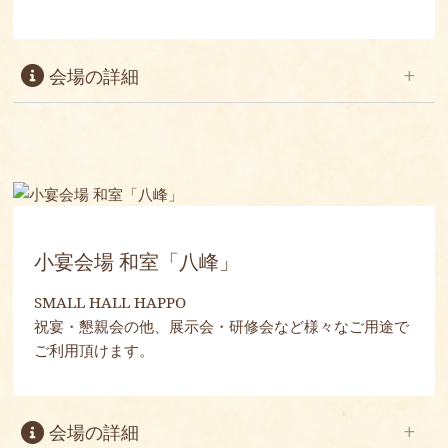
会場の詳細
階数
3階
面積
【夕葉】83m² /【白百合】83m²
坪数
【夕葉】25 /【白百合】25
最大ご利用人数
【夕葉】最大40人
小宴会場 和室「八峰」
【白百合】最大40人
SMALL HALL HAPPO
祝宴・懇親会の他、展示会・研修会など様々なご用途で
ご利用頂けます。
会場の詳細