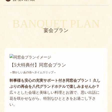
階数
8階
BANQUET PLAN
面積
83m²
宴会プラン
坪数
25
パーティー形式
最大 40名
【5大特典付】同窓会プラン
～懐かしいあの頃へタイムスリップ～
幹事様も安心の充実サポート付き同窓会プラン！
久し
ぶりの再会を八代グランドホテルで楽しみませんか？
広々とした会場と美味しい料理とお酒で、思い出話に
花を咲かせながら、特別なひとときをお過ごし下さ
い。