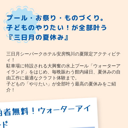
館内施設
アクセス
プール・お祭り・ものづくり。
子どものやりたい！が全部叶う
周辺観光
『三日月の夏休み』
よくあるご質問
宿泊約款
三日月シーパークホテル安房鴨川の夏限定アクティビテ
ィ！
プライバシーポリシー
駐車場に特設される大興奮の水上プール「ウォーターア
イランド」をはじめ、毎晩賑わう館内縁日、夏休みの自
HMIホテルグループ
由工作に最適なクラフト体験まで。
子どもの「やりたい」が全部叶う最高の夏休みをご紹
お問合わせ
介！
泊者無料！ウォーターアイ
ンド