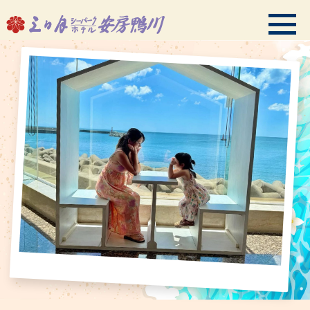
会員ログイン
HMIプレミアムクラブご案内
TOPページ
ご予約
温泉・スパ
客室
お料理