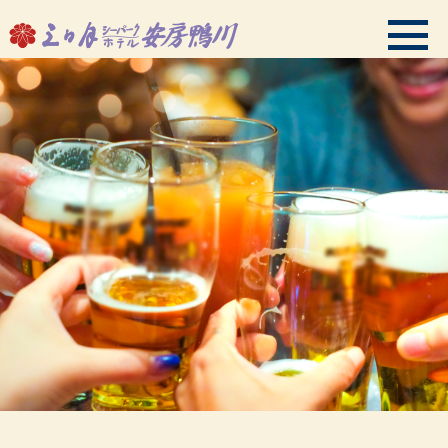
会員ログイン
HMIプレミアムクラブご案内
TOPページ
ご予約
温泉・スパ
客室
お料理