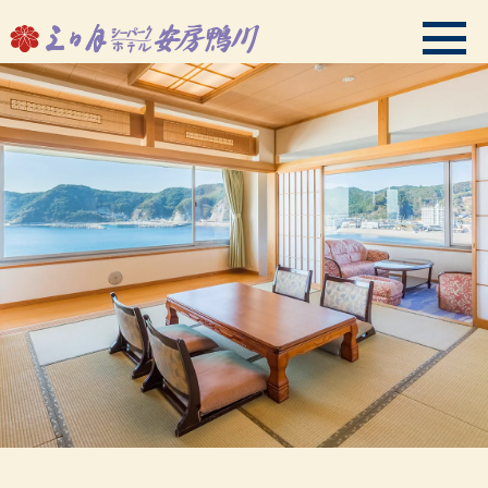
会員ログイン
HMIプレミアムクラブご案内
TOPページ
ご予約
温泉・スパ
客室
お料理