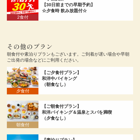
【30日前までの早期予約】
☆夕食時 飲み放題付☆
2食付
その他のプラン
朝食付や素泊りプランもございます。ご到着が遅い場合や早朝
ご出発の場合などにご利用ください。
【ご夕食付プラン】
和洋中バイキング
（朝食なし）
夕食付
【ご朝食付プラン】
和洋バイキング＆温泉とスパを満喫
（夕食なし）
朝食付