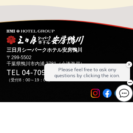
三日月シーパークホテル安房鴨川
〒299-5502
千葉県鴨川市内浦 2781（小湊海岸）
TEL 04-7095-3115
（受付8：00～19：00）
TOPページ
ご予約