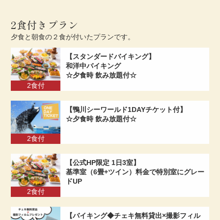
2食付きプラン
夕食と朝食の２食が付いたプランです。
【スタンダードバイキング】
和洋中バイキング
☆夕食時 飲み放題付☆
2食付
【鴨川シーワールド1DAYチケット付】
☆夕食時 飲み放題付☆
2食付
【公式HP限定 1日3室】
基準室（6畳+ツイン）料金で特別室にグレー
ドUP
2食付
【バイキング◆チェキ無料貸出×撮影フィル