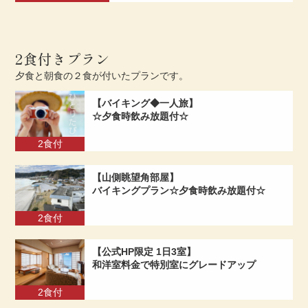
2食付きプラン
夕食と朝食の２食が付いたプランです。
【バイキング◆一人旅】
☆夕食時飲み放題付☆
2食付
【山側眺望角部屋】
バイキングプラン
☆夕食時飲み放題付☆
2食付
【公式HP限定 1日3室】
和洋室料金で特別室にグレードアップ
2食付