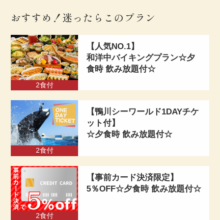
おすすめ！迷ったらこのプラン
【人気NO.1】
和洋中バイキングプラン
☆夕
食時 飲み放題付☆
2食付
【鴨川シーワールド1DAYチケ
ット付】
☆夕食時 飲み放題付☆
2食付
【事前カード決済限定】
5％OFF
☆夕食時 飲み放題付☆
2食付