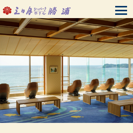
会員ログイン
HMIプレミアムクラブご案内
TOPページ
ご予約
温泉・スパ
客室
お料理