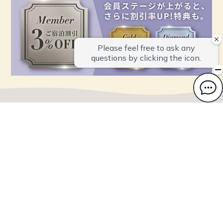
三日月シーパークホテル勝浦
〒299-5225
千葉県勝浦市墨名820（勝浦海岸）
TEL 0470-73-1111