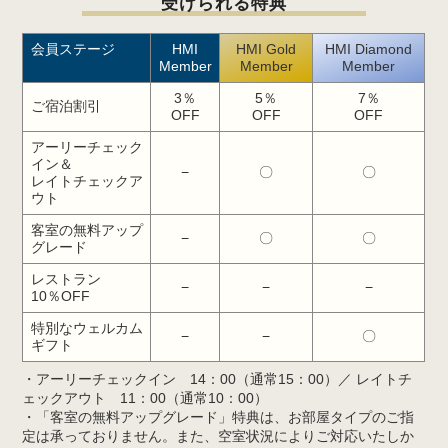
受けられる特典
会員ステージ
HMI
HMI Gold
HMI Diamond
Member
Member
Member
3％
5％
7％
ご宿泊割引
OFF
OFF
OFF
アーリーチェック
イン＆
−
〇
〇
レイトチェックア
ウト
客室の無料アップ
−
〇
〇
グレード
レストラン
−
−
−
10％OFF
特別なウェルカム
−
−
〇
ギフト
・アーリーチェックイン 14：00（通常15：00）／ レイトチ
ェックアウト 11：00（通常10：00）
・「客室の無料アップグレード」特典は、お部屋タイプのご指
定は承っておりません。また、空室状況によりご対応いたしか