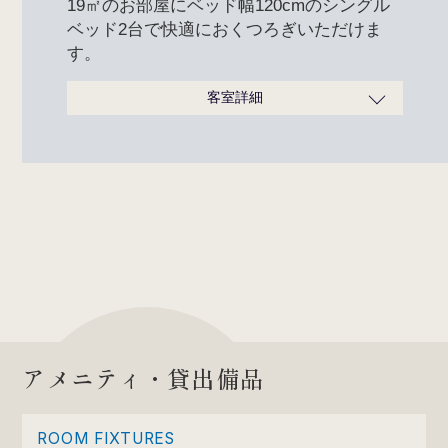
19㎡のお部屋にベッド幅120cmのシングル
ベッド2台で快適におくつろぎいただけま
す。
客室詳細
広さ
19㎡
ベッドサイズ
120cm×200cm
定員
1～2名
タイプ
禁煙・喫煙あり
ボディウォッシュ、シャンプ
ー、コンディショナー、ハミガ
キセット、タオル、バスタオ
ル、パジャマ
※その他のアメニティは1階エ
レベーター横にご用意しており
客室アメニテ
ます。ご自身で必要分をお取り
ィ/備品
ください。
アメニティ・貸出備品
ROOM FIXTURES