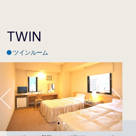
定員
1名
タイプ
禁煙・喫煙あり
ボディウォッシュ、シャンプ
ー、コンディショナー、ハミガ
TWIN
キセット、タオル、バスタオ
ル、パジャマ
※その他のアメニティは1階エ
レベーター横にご用意しており
ツインルーム
客室アメニテ
ます。ご自身で必要分をお取り
ィ/備品
ください。
1
2