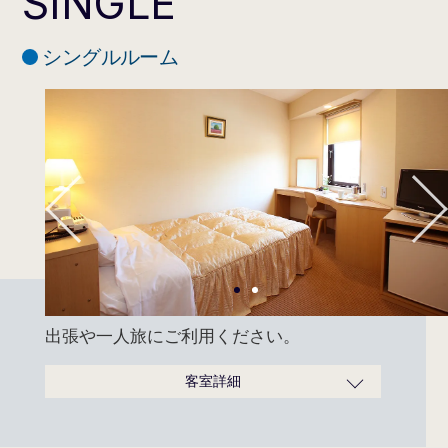
SINGLE
シングルルーム
1
2
出張や一人旅にご利用ください。
客室詳細
広さ
14.2～15㎡
ベッドサイズ
120cm×200cm