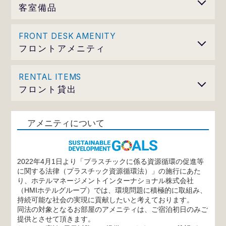
客室備品
・液晶テレビ、インターネット接続(Wi-Fi)、電話（内線
のみ）
FRONT DESK AMENITY
・冷蔵庫、電気ポット、ドライヤー
フロントアメニティ
・洗浄機付トイレ
・羽毛布団
1階エレベーター横アメニティコーナーにご用意
くし・カミソリ・綿棒・コーヒーなどのお飲み物
RENTAL ITEMS
フロント貸出
・LANケーブル
・スマートフォン充電器
アメニティについて
・加湿器
・延長コード
2022年4月1日より「プラスチックに係る資源循環の促進等
に関する法律（プラスチック資源循環法）」の施行にあた
り、ホテルマネージメントインターナショナル株式会社
（HMIホテルグループ）では、環境問題に積極的に取組み、
持続可能な社会の実現に貢献したいと考えております。
同法の対象となるお部屋のアメニティは、ご宿泊初日のみご
提供とさせて頂きます。