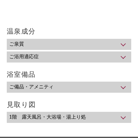
≪予約制≫
(1) 15：00～15：50 (2) 16：00～16：50
(3) 17：00～17：50 (4) 18：00～18：50
(5) 19：00～19：50 (6) 20：00～20：50
温泉成分
(7) 21：00～21：50 (8) 22：00～22：50
(9) 23：00～23：50 (10) 6：00～ 6：50
(11) 7：00～ 7：50 (12) 8：00～ 8：50
ご泉質
単純温泉（鉱泉分類：低張性 弱アルカリ性 低温泉）
■利用料金
ご浴用適応症
3,300円（税込）（50分・定員5名）
関節リウマチ、変形性関節症、腰痛症、神経痛、五十
肩、打撲、冷え性、軽症高血圧、糖尿病、軽い喘息又は
浴室備品
■ホームページ宿泊プランをご利用のお客様は 2,200円
肺気腫、痔の痛み、自律神経不安定症、不眠症、うつ状
（税込）
態、病後回復、健康増進など
※ご予約多数のため、予約をお受け出来ない場合もござ
ご備品・アメニティ
います。ホテルよりご連絡いたします。
シャンプー、コンディショナー、ボディソープ、洗顔
料・石鹸、髭そり
見取り図
1階 露天風呂・大浴場・湯上り処