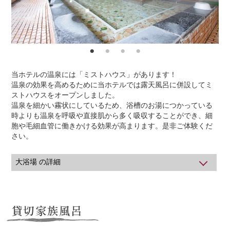
当ホテルの温泉には「ミストハウス」があります！
温泉の効果を高めるために当ホテルでは露天風呂に併設してミ
ストハウスをオープンしました。
温泉を細かい霧状にしているため、浴槽のお湯につかっている
時よりも温泉を呼吸や直接肌から多く吸収することができ、細
胞や毛細血管に働きかける効果が高まります。是非ご体験くだ
さい。
大浴場 の詳細
利用可能時間
15：00～1：00／4：00～9：00
※朝は男女入れ替えとなります。
貸切家族風呂