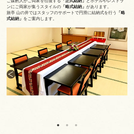
ご媒酌人がご両家を往復する
「正式結納」
とホテルやレストラ
ンにご両家が集うスタイルの
「略式結納」
があります。
旅亭 山の井ではスタッフのサポートで円滑に結納式を行う
「略
式結納」
をご案内します。