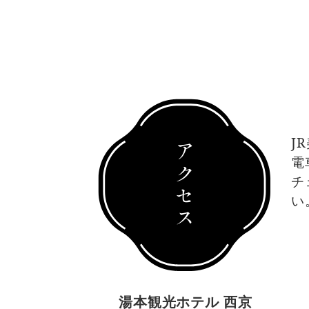
J
アクセス
電
チ
い
湯本観光ホテル 西京