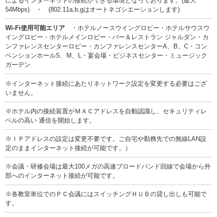
によるインターネットの接続ができる環境となっております。(最大
54Mbps) ・ (802.11a,b,gはオートネゴシエーションします)
Wi-Fi使用可能エリア
・ホテルノースウイングロビー・ホテルサウスウ
イングロビー・ホテルメインロビー・バー＆レストラン ジャルダン・カ
ンファレンスセンターロビー・カンファレンスセンターA、B、C・コン
ベンションホールS、M、L・宴会場・ビジネスセンター・ミュージック
ガーデン
※インターネット接続にあたりネットワーク設定を変更する必要はござ
いません。
※ホテル内の接続装置がＭＡＣアドレスを自動認識し、セキュリティレ
ベルの高い 通信を開始します。
※ＩＰアドレスの設定は変更不要です。ご自宅や勤務先での無線LAN設
定のままインターネット接続が可能です。）
※会議・研修会場は最大100メガの高速ブロードバンド回線で会場から外
部へのインターネット接続が可能です。
※各教室単位でのＰＣ会議にはスイッチングＨＵＢの貸し出しも可能で
す。