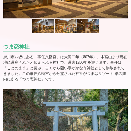
つま恋神社
掛川市八坂にある「事任八幡宮」は大同二年（807年）、本宮山より現在
地に遷座されたと伝えられる神社で、遷宮1200年を迎えます。事任は
「ことのまま」と読み、古くから願い事がかなう神社として崇敬されて
きました。この事任八幡宮から分霊された神社がつま恋リゾート 彩の郷
内にある「つま恋神社」です。