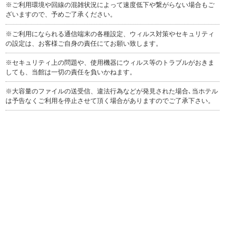
※ご利用環境や回線の混雑状況によって速度低下や繋がらない場合もご
ざいますので、予めご了承ください。
※ご利用になられる通信端末の各種設定、ウィルス対策やセキュリティ
の設定は、お客様ご自身の責任にてお願い致します。
※セキュリティ上の問題や、使用機器にウィルス等のトラブルがおきま
しても、当館は一切の責任を負いかねます。
※大容量のファイルの送受信、違法行為などが発見された場合､当ホテル
は予告なくご利用を停止させて頂く場合がありますのでご了承下さい。
表記内容が変更になる場合がございますので予めご了承ください。
つま恋のお得な宿泊
～本物の自然と大切
お得な航空券・
プラン お一人様
な人達～ つま恋の
JR×宿泊プラン
¥7,600～
結婚式