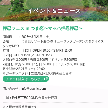
イベント＆ニュース
押忍フェス in つま恋〜マッハ押忍押忍〜
開催日 ：2026年3月21日（土）
会場 ：つま恋リゾート彩の郷 ミュージックガーデンスタジオ＆ス
タジオNEO
時間 ：［1部］OPEN 10:30／START 11:00
［2部］OPEN 15:00／START 15:30
各部前売 3,000円 / 当日 3,500円（ドリンク代500円別）
2部通し 前売 5,000円 / 当日 6,000円（ドリンク代500円別）
販売開始:2月21日（土）22:00
※ガーデンスタジオ二階席は+1,000円発生します
チケット購入はこちらから
問い合わせ：info@osu-llc.com
主催：PALETTEGROUP/合同会社押忍
※入場は整理番号順です。