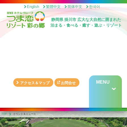
English
繁體中文
简体中文
한국어
静岡県 掛川市 広大な大自然に囲まれた
泊まる・食べる・癒す・遊ぶ・リゾート
MENU
アクセス＆マップ
お問合せ
TOP
イベント＆ニュース