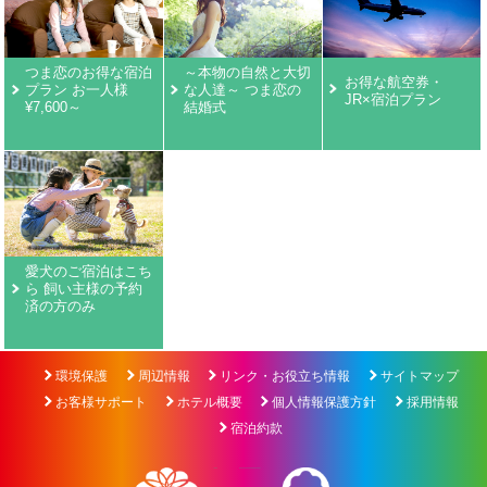
つま恋のお得な宿泊
～本物の自然と大切
お得な航空券・
プラン お一人様
な人達～ つま恋の
JR×宿泊プラン
¥7,600～
結婚式
愛犬のご宿泊はこち
ら 飼い主様の予約
済の方のみ
環境保護
周辺情報
リンク・お役立ち情報
サイトマップ
お客様サポート
ホテル概要
個人情報保護方針
採用情報
宿泊約款