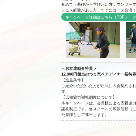
初めて・基礎から学びたい方：マンツー
テニス経験がある方：すぐにコース合流
キャンペーン詳細はこちら（PDFデータが
＜お友達紹介特典＞
12,000円相当のつま恋ペアディナー招待
【進呈条件】
ご紹介いただいた方が正式に入会契約さ
す。
【広報協力謝礼制度について】
本キャンペーンは、会員様による広報協
謝礼制度です。当スクールの広報活動（
た感謝として進呈します。