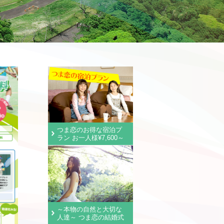
つま恋のお得な宿泊プ
ラン お一人様¥7,600～
～本物の自然と大切な
人達～ つま恋の結婚式