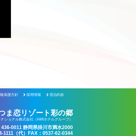
報保護方針
採用情報
宿泊約款
つま恋リゾート彩の郷
ナショナル株式会社（HMIホテルグループ）
436-0011 静岡県掛川市満水2000
4-1111（代）FAX：0537-62-0344