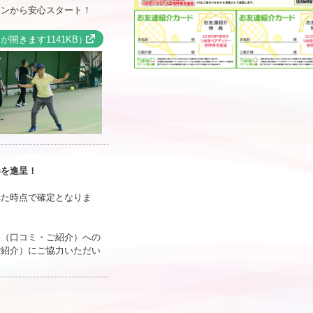
マンから安心スタート！
！
開きます1141KB）
券を進呈！
れた時点で確定となりま
力（口コミ・ご紹介）への
ご紹介）にご協力いただい