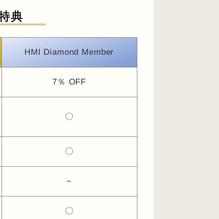
特典
HMI Diamond Member
7％
OFF
〇
〇
−
〇