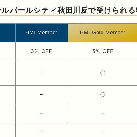
テルパールシティ秋田川反で
受けられる
HMI Member
HMI Gold Member
3％
OFF
5％
OFF
−
〇
−
〇
−
−
−
−