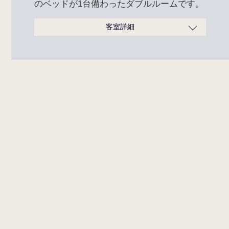
のベッドが1台備わったダブルルームです。
客室詳細
広さ
20～25.6m²
ベッドサイズ
160cm×200cm
定員
1～2名
タイプ
禁煙・喫煙あり
通常料金 お一
2名利用 10,400円（消費税込）
人あたり
～
TRIPLE
タオル類一式、シャンプー、リ
ンス、ボディソープ、レザー、
綿棒コットンセット、ヘアーブ
トリプル
ラシ、ハミガキセット、ナイト
アメニティ
ウェア、スリッパ