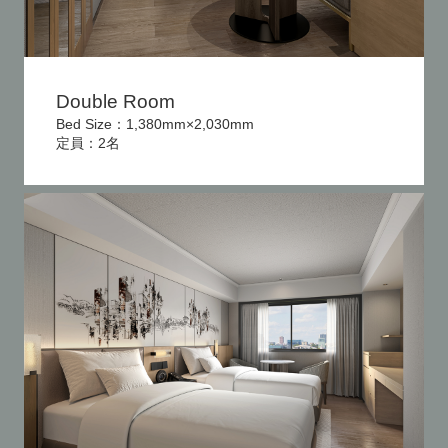
Double Room
Bed Size：1,380mm×2,030mm
定員：2名