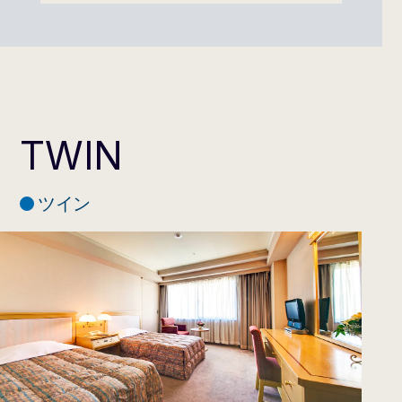
広さ
17.4～18.3m²
ベッドサイズ
140cm×200cm
定員
1～2名
タイプ
禁煙・喫煙あり
通常料金 お一
人あたり
2名利用 7,550円（消費税込）～
TWIN
タオル類一式、シャンプー、リ
ンス、ボディソープ、レザー、
綿棒コットンセット、ヘアーブ
ツイン
ラシ、ハミガキセット、ナイト
アメニティ
ウェア、スリッパ