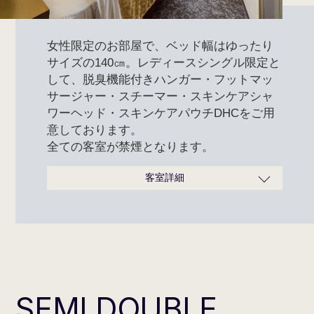
女性限定のお部屋で、ベッド幅はゆったり
サイズの140㎝。レディースシングル限定と
して、脱臭機能付きハンガー・フットマッ
サージャー・スチーマー・スキンケアシャ
ワーヘッド・スキンケアパウチDHCをご用
意しております。
全ての客室が禁煙となります。
客室詳細
広さ
17.4～18.3m²
ベッドサイズ
140cm×200cm
定員
1名
タイプ
禁煙のみ
通常料金 お一
1名利用 11,000円（消費税込）
人あたり
～
SEMI DOUBLE
タオル類一式、シャンプー、リ