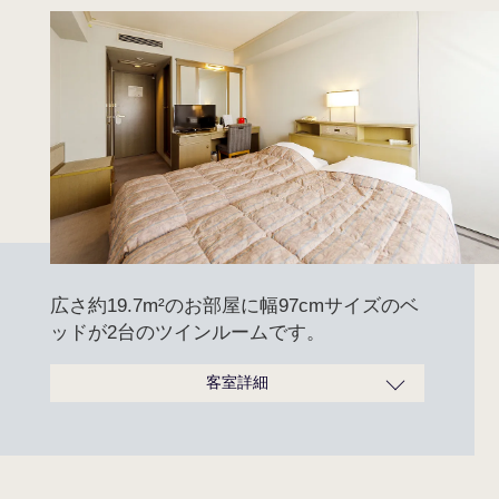
広さ約19.7m²のお部屋に幅97cmサイズのベ
ッドが2台のツインルームです。
客室詳細
広さ
19.7m²
ベッドサイズ
97cm×200cm
定員
1～2名