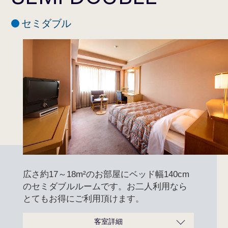
ンス、ボディソープ、レザー、
綿棒コットンセット、ヘアーブ
セミダブル
ラシ、ハミガキセット、ナイト
アメニティ
ウェア、スリッパ
脱臭機能付きハンガー、フット
マッサージャー、スチーマー、
スキンケアシャワーヘッド、ス
限定客室備品
キンケアパウチDHC
広さ約17～18m²のお部屋にベッド幅140cm
のセミダブルルームです。お二人利用なら
とてもお得にご利用頂けます。
客室詳細