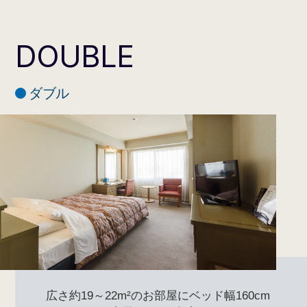
タイプ
禁煙・喫煙あり
通常料金 お一
人あたり
2名利用 8,700円（消費税込）～
DOUBLE
タオル類一式、シャンプー、リ
ンス、ボディソープ、レザー、
綿棒コットンセット、ヘアーブ
ダブル
ラシ、ハミガキセット、ナイト
アメニティ
ウェア、スリッパ
広さ約19～22m²のお部屋にベッド幅160cm