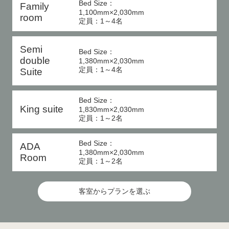
Bed Size：
Family
1,100mm×2,030mm
room
定員：1～4名
Semi
Bed Size：
double
1,380mm×2,030mm
定員：1～4名
Suite
Bed Size：
King suite
1,830mm×2,030mm
定員：1～2名
Bed Size：
ADA
1,380mm×2,030mm
Room
定員：1～2名
客室からプランを選ぶ