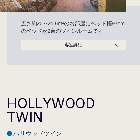
広さ約20～25.6m²のお部屋にベッド幅97cm
のベッドが2台のツインルームです。
客室詳細
広さ
20～25.6m²
ベッドサイズ
97cm×200cm
定員
1～2名
タイプ
禁煙・喫煙あり
通常料金 お一
人あたり
2名利用 8,700円（消費税込）～
HOLLYWOOD
タオル類一式、シャンプー、リ
ンス、ボディソープ、レザー、
TWIN
綿棒コットンセット、ヘアーブ
ラシ、ハミガキセット、ナイト
アメニティ
ウェア、スリッパ
ハリウッドツイン