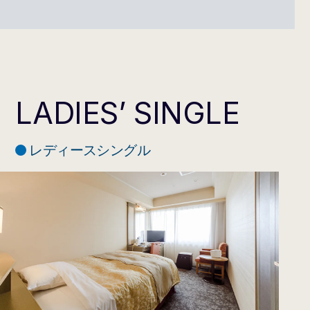
広さ
17.4～18.3m²
ベッドサイズ
140cm×200cm
定員
1名
タイプ
禁煙・喫煙あり
通常料金 お一
人あたり
1名利用 9,900円（消費税込）～
LADIES’ SINGLE
タオル類一式、シャンプー、リ
ンス、ボディソープ、レザー、
綿棒コットンセット、ヘアーブ
レディースシングル
ラシ、ハミガキセット、ナイト
アメニティ
ウェア、スリッパ