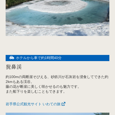
ホテルから車で約1時間40分
猊鼻渓
約100mの両断崖そびえる、砂鉄川が石灰岩を浸食してできた約
2kmもある渓谷。
藤の花が断崖に美しく咲かせるのも魅力です。
また船下りを楽しむこともできます。
岩手県公式観光サイト いわての旅