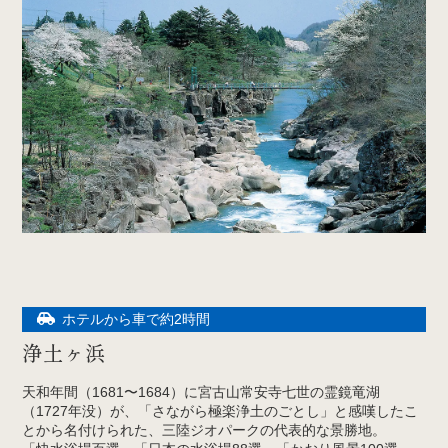
ホテルから車で約2時間
浄土ヶ浜
天和年間（1681〜1684）に宮古山常安寺七世の霊鏡竜湖
（1727年没）が、「さながら極楽浄土のごとし」と感嘆したこ
とから名付けられた、三陸ジオパークの代表的な景勝地。