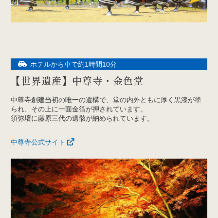
ホテルから車で約1時間10分
【世界遺産】中尊寺・金色堂
中尊寺創建当初の唯一の遺構で、堂の内外ともに厚く黒漆が塗
られ、その上に一面金箔が押されています。
須弥壇に藤原三代の遺骸が納められています。
中尊寺公式サイト