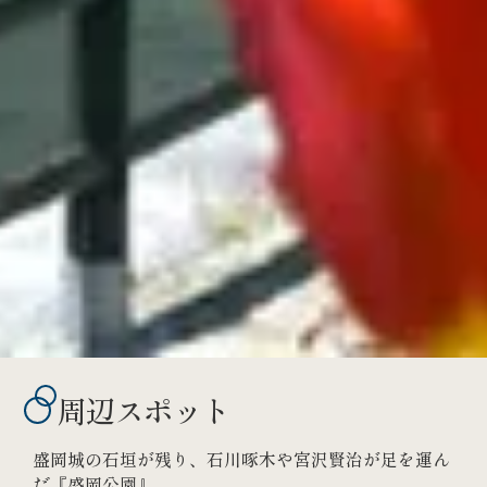
周辺スポット
盛岡城の石垣が残り、石川啄木や宮沢賢治が足を運ん
だ『盛岡公園』。