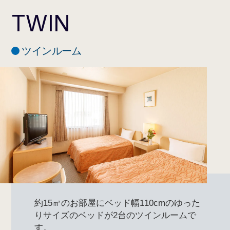
歯ブラシセット、パジャマ、ス
TWIN
リッパ、シャンプー、コンディ
ショナー、ボディソープ
※フロントカウンター横のアメ
ニティコーナーに、ヘアブラ
ツインルーム
アメニティ
シ・カミソリ等がございます。
約15㎡のお部屋にベッド幅110cmのゆった
りサイズのベッドが2台のツインルームで
す。