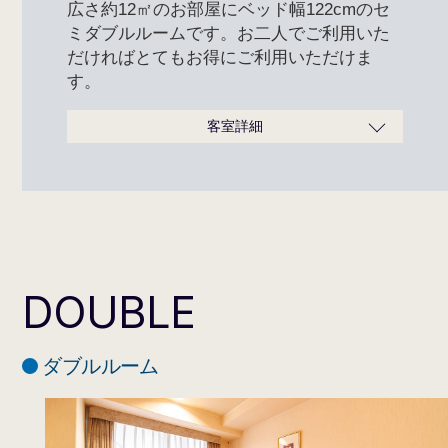
広さ約12㎡のお部屋にベッド幅122cmのセ
ミダブルルームです。お二人でご利用いた
だければとてもお得にご利用いただけま
す。
客室詳細
広さ
12m²
ベッドサイズ
122cm×195cm
定員
2名
タイプ
禁煙／喫煙
バスタオル、フェイスタオル、
歯ブラシセット、パジャマ、ス
DOUBLE
リッパ、シャンプー、コンディ
ショナー、ボディソープ
※フロントカウンター横のアメ
ニティコーナーに、ヘアブラ
ダブルルーム
アメニティ
シ・カミソリ等がございます。