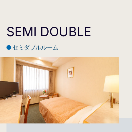
定員
1名
タイプ
禁煙／喫煙
バスタオル、フェイスタオル、
歯ブラシセット、パジャマ、ス
SEMI DOUBLE
リッパ、シャンプー、コンディ
ショナー、ボディソープ
※フロントカウンター横のアメ
ニティコーナーに、ヘアブラ
セミダブルルーム
アメニティ
シ・カミソリ等がございます。