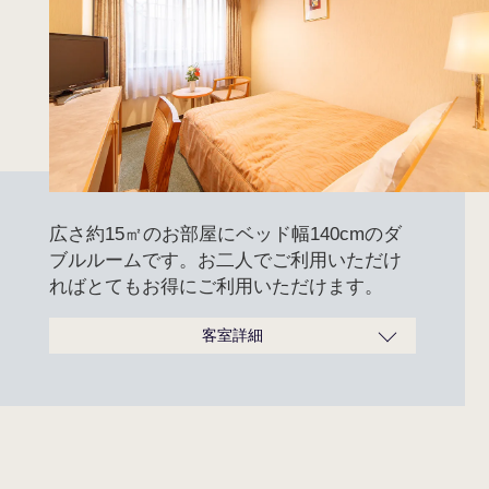
広さ約15㎡のお部屋にベッド幅140cmのダ
ブルルームです。お二人でご利用いただけ
ればとてもお得にご利用いただけます。
客室詳細
広さ
15m²
ベッドサイズ
140cm×195cm
定員
2名
タイプ
禁煙／喫煙
バスタオル、フェイスタオル、