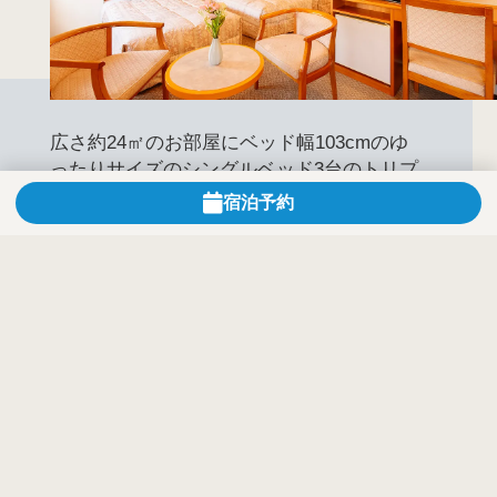
広さ約24㎡のお部屋にベッド幅103cmのゆ
ったりサイズのシングルベッド3台のトリプ
ルルームです。
宿泊予約
お一人当たりではとてもリーズナブルにご
利用いただけます。
客室詳細
広さ
24m²
ベッドサイズ
103cm×195cm
定員
3名
客室から選べるプランを見る
タイプ
禁煙
バスタオル、フェイスタオル、
歯ブラシセット、パジャマ、ス
リッパ、シャンプー、コンディ