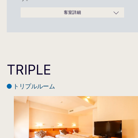
客室詳細
広さ
15m²
ベッドサイズ
110cm×195cm
定員
2名
タイプ
禁煙／喫煙
バスタオル、フェイスタオル、
歯ブラシセット、パジャマ、ス
TRIPLE
リッパ、シャンプー、コンディ
ショナー、ボディソープ
※フロントカウンター横のアメ
ニティコーナーに、ヘアブラ
トリプルルーム
アメニティ
シ・カミソリ等がございます。