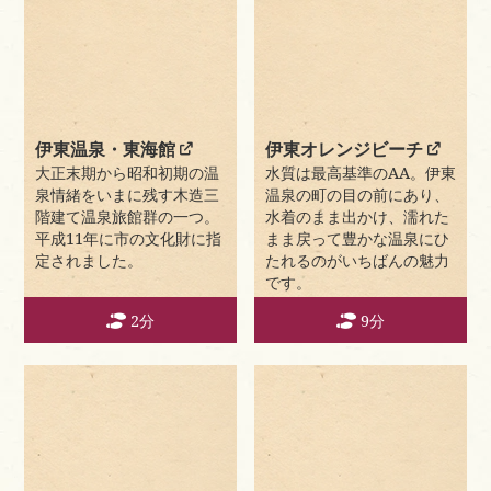
伊東温泉・東海館
伊東オレンジビーチ
大正末期から昭和初期の温
水質は最高基準のAA。伊東
泉情緒をいまに残す木造三
温泉の町の目の前にあり、
階建て温泉旅館群の一つ。
水着のまま出かけ、濡れた
平成11年に市の文化財に指
まま戻って豊かな温泉にひ
定されました。
たれるのがいちばんの魅力
です。
2分
9分