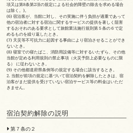
項又は第8条第2項の規定による社会的障壁の除去を求める場合
は除く。)。
(6) 宿泊客が、当館に対し、その実施に伴う負担が過重であって
他の宿泊者に対する宿泊に関するサービスの提供を著しく阻害
するおそれのある要求として旅館業法施行規則第５条の６で定
めるものを繰り返したとき。
(7) 天災等不可抗力に起因する事由により宿泊させることができ
ないとき。
(8) 寝室での寝たばこ、消防用設備等に対するいたずら、その他
当館が定める利用規則の禁止事項（火災予防上必要なものに限
る） に従わないとき。
(9) その他都道府県条例等の規定する場合に該当するとき。
2. 当館が前項の規定に基づいて宿泊契約を解除したときは、宿
泊客がまだ提供を受けていない宿泊サービス等の料金はいただ
きません。
宿泊契約解除の説明
第７条の２