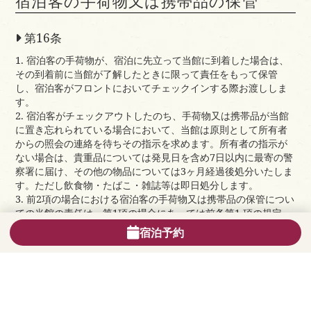
宿泊客の手荷物又は携帯品の保管
第16条
1. 宿泊客の手荷物が、宿泊に先立って当館に到着した場合は、
その到着前に当館が了解したときに限って責任をもって保管
し、宿泊客がフロントにおいてチェックインする際お渡ししま
す。
2. 宿泊客がチェックアウトしたのち、手荷物又は携帯品が当館
に置き忘れられている場合において、当館は原則として所有者
からの照会の連絡を待ちその指示を求めます。所有者の指示が
ない場合は、貴重品については発見日を含め7日以内に最寄の警
察署に届け、その他の物品については3ヶ月経過後処分いたしま
す。ただし飲食物・たばこ・雑誌等は即日処分します。
3. 前2項の場合における宿泊客の手荷物又は携帯品の保管につい
ての当館の責任は、第1項の場合にあっては前条第1 項の規定
に、前項の場合にあっては同条第2項の規定に準じるものとしま
宿泊予約
す。
駐車の責任