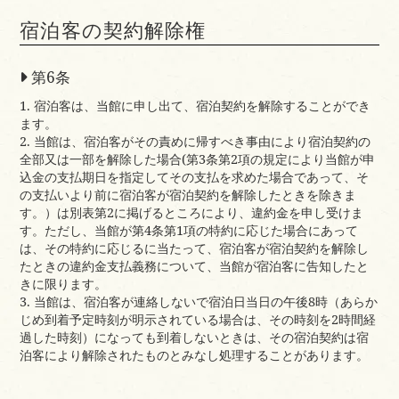
宿泊客の契約解除権
第6条
1. 宿泊客は、当館に申し出て、宿泊契約を解除することができ
ます。
2. 当館は、宿泊客がその責めに帰すべき事由により宿泊契約の
全部又は一部を解除した場合(第3条第2項の規定により当館が申
込金の支払期日を指定してその支払を求めた場合であって、そ
の支払いより前に宿泊客が宿泊契約を解除したときを除きま
す。）は別表第2に掲げるところにより、違約金を申し受けま
す。ただし、当館が第4条第1項の特約に応じた場合にあって
は、その特約に応じるに当たって、宿泊客が宿泊契約を解除し
たときの違約金支払義務について、当館が宿泊客に告知したと
きに限ります。
3. 当館は、宿泊客が連絡しないで宿泊日当日の午後8時（あらか
じめ到着予定時刻が明示されている場合は、その時刻を2時間経
過した時刻）になっても到着しないときは、その宿泊契約は宿
泊客により解除されたものとみなし処理することがあります。