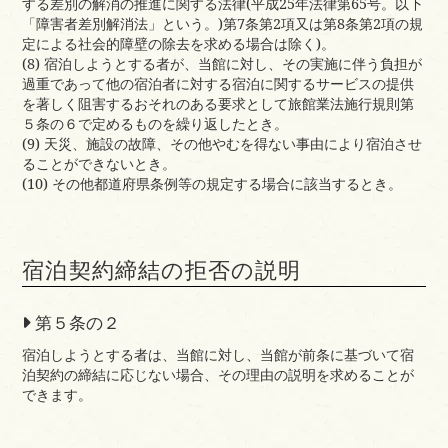
する差別の解消の推進に関する法律(平成25年法律第65号。以下
「障害者差別解消法」という。)第7条第2項又は第8条第2項の規
定による社会的障壁の除去を求める場合は除く)。
(8) 宿泊しようとする者が、当館に対し、その実施に伴う負担が
過重であって他の宿泊者に対する宿泊に関するサービスの提供
を著しく阻害するおそれのある要求として旅館業法施行規則第
５条の６で定めるものを繰り返したとき。
(9) 天災、施設の故障、その他やむを得ない事由により宿泊させ
ることができないとき。
(10) その他都道府県条例等の規定する場合に該当するとき。
宿泊契約締結の拒否の説明
第５条の２
宿泊しようとする者は、当館に対し、当館が前条に基づいて宿
泊契約の締結に応じない場合、その理由の説明を求めることが
できます。