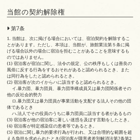
当館の契約解除権
第7条
1. 当館は、次に掲げる場合においては、宿泊契約を解除するこ
とがあります。ただし、本項は、当館が、旅館業法第５条に掲
げる場合以外の場合に宿泊を拒むことがあることを意味するも
のではありません。
(1) 宿泊客が宿泊に関し、法令の規定、公の秩序もしくは善良の
風俗に反する行為をするおそれがあると認められるとき、また
は同行為をしたと認められるとき。
(2) 宿泊客が次のイからハに該当すると認められるとき。
イ.暴力団、暴力団員、暴力団準構成員又は暴力団関係者その
他の反社会的勢力
ロ.暴力団又は暴力団員が事業活動を支配する法人その他の団
体であるとき
ハ.法人でその役員のうちに暴力団員に該当する者があるもの
(3) 宿泊客が他の宿泊客に著しい迷惑を及ぼす言動をしたとき。
(4) 宿泊客が特定感染症の患者等であるとき。
(5) 宿泊に関し暴力的要求行為が行われ、又は合理的な範囲を超
える負担を求められたとき(宿泊客が障害者差別解消法第7条第2