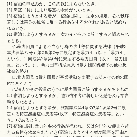
(1) 宿泊の申込みが、この約款によらないとき。
(2) 満室（員）により客室の余裕がないとき。
(3) 宿泊しようとする者が、宿泊に関し、法令の規定、公の秩序
若しくは善良の風俗に反する行為をするおそれがあると認めら
れるとき。
(4) 宿泊しようとする者が、次のイからハに該当すると認められ
るとき。
イ.暴力団員による不当な行為の防止等に関する法律（平成3
年法律第77号）第2条第2号に規定する暴力団（以下「暴力団」
という。）同法第2条第6号に規定する暴力団員（以下「暴力団
員」という。）、暴力団準構成員又は暴力団関係者その他の反
社会的勢力
ロ.暴力団又は暴力団員が事業活動を支配する法人その他の団
体であるとき
ハ.法人でその役員のうちに暴力団員に該当する者があるもの
(5) 宿泊しようとする者が、他の宿泊客に著しい迷惑を及ぼす言
動をしたとき。
(6) 宿泊しようとする者が、旅館業法第4条の2第1項第2号に規
定する特定感染症の患者等(以下「特定感染症の患者等」とい
う。)であるとき。
(7) 宿泊に関し暴力的要求行為が行われ、又は合理的な範囲を超
える負担を求められたとき(宿泊しようとする者が障害を理由と