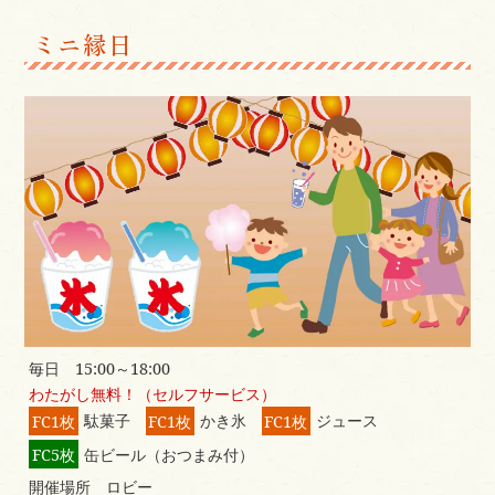
ミニ縁日
毎日 15:00～18:00
わたがし無料！（セルフサービス）
FC1枚
駄菓子
FC1枚
かき氷
FC1枚
ジュース
FC5枚
缶ビール（おつまみ付）
開催場所 ロビー