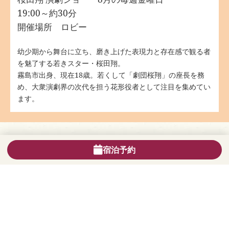
19:00～約30分
開催場所 ロビー
幼少期から舞台に立ち、磨き上げた表現力と存在感で観る者
を魅了する若きスター・桜田翔。
霧島市出身、現在18歳。若くして「劇団桜翔」の座長を務
め、大衆演劇界の次代を担う花形役者として注目を集めてい
ます。
宿泊予約
おすすめプラン
【小学生半額】
1室大人3名以上で予約OK
郷土
料理満載バイキング