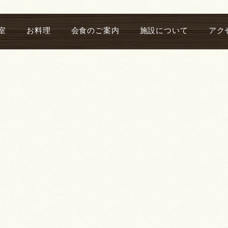
室
お料理
会食のご案内
施設について
アク