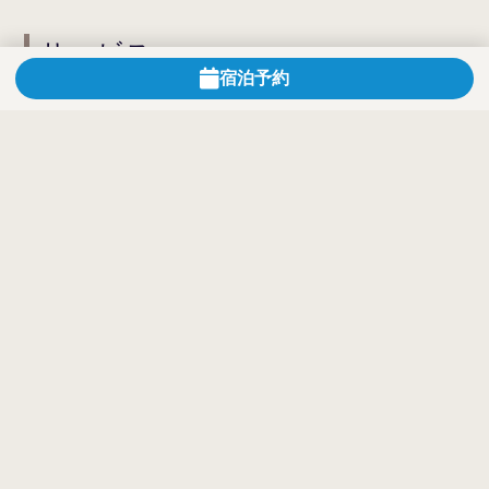
サービス
宿泊予約
ホテルで薬はもらえますか？
薬事法第24条の規定により当ホテルではお客様に医
薬品をご提供することができません。
お手数をおかけいたしますが、お薬につきましては
あらかじめご準備いただくか薬局等でお買い求めく
ださい。
その他
自宅からホテルやホテルから自宅への荷物
の発送はできますか？