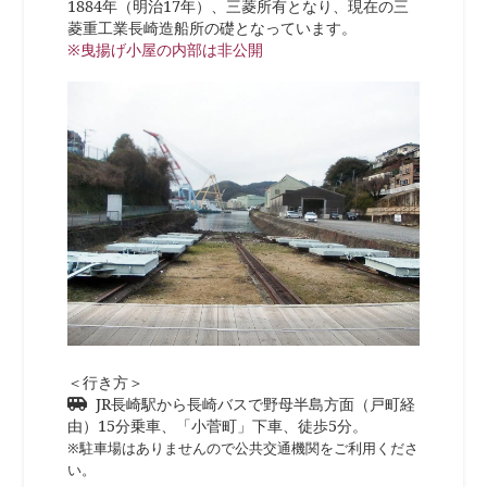
1884年（明治17年）、三菱所有となり、現在の三
菱重工業長崎造船所の礎となっています。
※曳揚げ小屋の内部は非公開
＜行き方＞
JR長崎駅から長崎バスで野母半島方面（戸町経
由）15分乗車、「小菅町」下車、徒歩5分。
※駐車場はありませんので公共交通機関をご利用くださ
い。