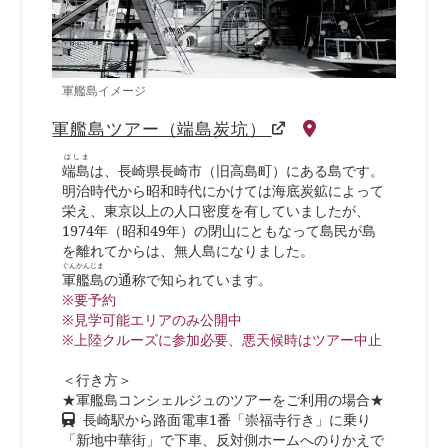
軍艦島イメージ
軍艦島ツアー（端島炭坑）
はしま
端島
は、長崎県長崎市（旧高島町）にある島です。
明治時代から昭和時代にかけては海底炭鉱によって
栄え、東京以上の人口密度を有していましたが、
1974年（昭和49年）の閉山にともなって島民が島
を離れてからは、無人島になりました。
ぐんかんじま
軍艦島
の通称で知られています。
※要予約
※見学可能エリアのみ公開中
※上陸クルーズに参加必要、悪天候時はツアー中止
＜行き方＞
★軍艦島コンシェルジュのツアーをご利用の場合★
長崎駅から路面電車1番「崇福寺行き」に乗り
「新地中華街」で下車、反対側ホームへのりかえで