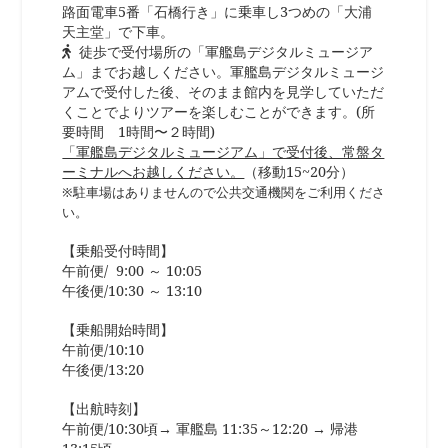
路面電車5番「石橋行き」に乗車し3つめの「大浦
天主堂」で下車。
徒歩で受付場所の「軍艦島デジタルミュージア
ム」までお越しください。軍艦島デジタルミュージ
アムで受付した後、そのまま館内を見学していただ
くことでよりツアーを楽しむことができます。(所
要時間 1時間〜２時間)
「軍艦島デジタルミュージアム」で受付後、常盤タ
ーミナルへお越しください。
（移動15~20分）
※駐車場はありませんので公共交通機関をご利用くださ
い。
【乗船受付時間】
午前便/ 9:00 ～ 10:05
午後便/10:30 ～ 13:10
【乗船開始時間】
午前便/10:10
午後便/13:20
【出航時刻】
午前便/10:30頃→ 軍艦島 11:35～12:20 → 帰港