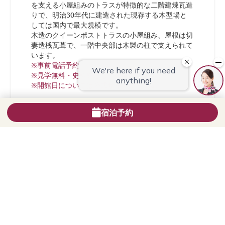
を支える小屋組みのトラスが特徴的な二階建煉瓦造
りで、明治30年代に建造された現存する木型場と
しては国内で最大規模です。
木造のクイーンポストトラスの小屋組み、屋根は切
妻造桟瓦葺で、一階中央部は木製の柱で支えられて
います。
※事前電話予約
※見学無料・史料館として公開中
※開館日については公式サイトで要確認
＜行き方＞
宿泊予約
長崎駅から立神、西泊・神の島行きのバスで
「三菱研究所前」・「岩瀬道町」・「立神」で下車
（約20分～25分）、「史料館門」から入場。
長崎駅前からタクシーで約10分～15分。
三菱長崎造船所