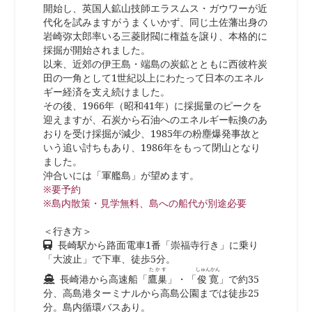
開始し、英国人鉱山技師エラスムス・ガウワーが近
代化を試みますがうまくいかず、同じ土佐藩出身の
岩崎弥太郎率いる三菱財閥に権益を譲り、本格的に
採掘が開始されました。
以来、近郊の伊王島・端島の炭鉱とともに西彼杵炭
田の一角として1世紀以上にわたって日本のエネル
ギー経済を支え続けました。
その後、1966年（昭和41年）に採掘量のピークを
迎えますが、石炭から石油へのエネルギー転換のあ
おりを受け採掘が減少、1985年の粉塵爆発事故と
いう追い討ちもあり、1986年をもって閉山となり
ました。
沖合いには「軍艦島」が望めます。
※要予約
※島内散策・見学無料、島への船代が別途必要
＜行き方＞
長崎駅から路面電車1番「崇福寺行き」に乗り
「大波止」で下車、徒歩5分。
たかす
しゅんかん
長崎港から高速船「
鷹巢
」・「
俊寛
」で約35
分、高島港ターミナルから高島公園までは徒歩25
分。島内循環バスあり。