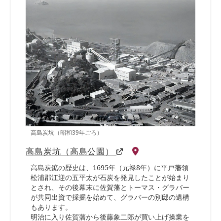
高島炭坑（昭和39年ごろ）
高島炭坑（高島公園）
高島炭鉱の歴史は、1695年（元禄8年）に平戸藩領
松浦郡江迎の五平太が石炭を発見したことが始まり
とされ、その後幕末に佐賀藩とトーマス・グラバー
が共同出資で採掘を始めて、グラバーの別邸の遺構
もあります。
明治に入り佐賀藩から後藤象二郎が買い上げ操業を