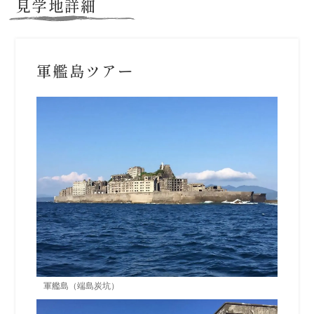
見学地詳細
軍艦島ツアー
軍艦島（端島炭坑）