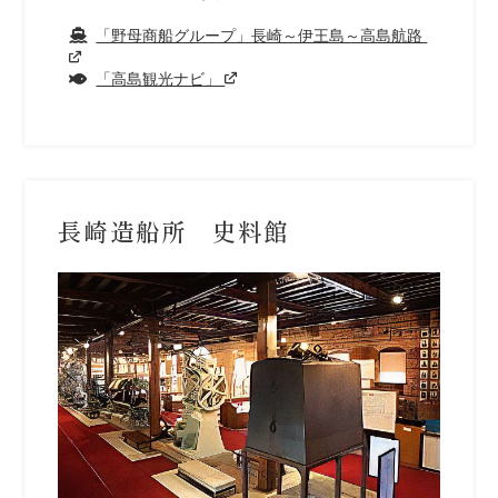
「野母商船グループ」長崎～伊王島～高島航路
「高島観光ナビ」
長崎造船所 史料館