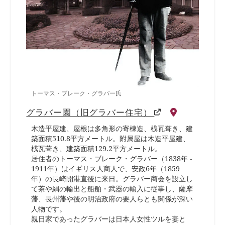
トーマス・ブレーク・グラバー氏
グラバー園（旧グラバー住宅）
木造平屋建、屋根は多角形の寄棟造、桟瓦葺き、建
築面積510.8平方メートル。附属屋は木造平屋建、
桟瓦葺き、建築面積129.2平方メートル。
居住者のトーマス・ブレーク・グラバー（1838年 -
1911年）はイギリス人商人で、安政6年（1859
年）の長崎開港直後に来日。グラバー商会を設立し
て茶や絹の輸出と船舶・武器の輸入に従事し、薩摩
藩、長州藩や後の明治政府の要人らとも関係が深い
人物です。
親日家であったグラバーは日本人女性ツルを妻と