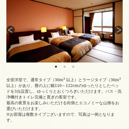
●全6室 ●定員2名 30m²の広々とした客室です
＜シティービュー側ラージタイプ＞
【自慢の夜景を望む街側】
●全16室 ●定員2名 33m²の広々とした客室です
客室設備・備品
テレビ、電話、冷蔵庫、金庫、洗浄機付トイレ、ドライ
ヤー、お茶セット
アメニティ
フェイスタオル、バスタオル、歯ブラシ、浴衣、スリッ
パ、シャンプー、コンディショナー、ボディソープ、綿
棒、髭そり
全室洋室で、通常タイプ（30m² 以上）とラージタイプ（36m²
以上）があり、畳の上に幅110～122cmのゆったりとしたベッ
ドを3台設置し、ゆっくりとおくつろぎいただけます。バス・洗
浄機付きトイレ完備と寛ぎの客室です。
最高の夜景をお楽しみいただける街側とエコノミーな山側をお
選びいただけます。
※お部屋は複数タイプございますので、写真は一例となりま
す。