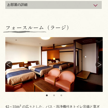
お部屋の詳細
＜山側＞
【リーズナブルにご利用】
●全27室 ●定員3名 30～36m²の広々とした客室です
フォースルーム（ラージ）
＜山側ラージタイプ＞
【リーズナブルにご利用】
●全40室 ●定員3名 36～40m²の広々とした客室です
＜シティービュー側＞
【自慢の夜景を望む街側】
●全13室 ●定員3名 30～36m²の広々とした客室です
＜シティービュー側ラージタイプ＞
【自慢の夜景を望む街側】
●全25室 ●定員3名 36～40m²の広々とした客室です
客室設備・備品
テレビ、電話、冷蔵庫、金庫、洗浄機付トイレ、ドライ
ヤー、お茶セット
42～55m² の広々とした、バス・洗浄機付きトイレ完備と寛ぎ