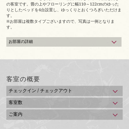
アメニティ
の客室です。畳の上やフローリングに幅110～122cmのゆった
フェイスタオル、バスタオル、歯ブラシ、浴衣、スリッ
りとしたベッドを4台設置し、ゆっくりとおくつろぎいただけま
パ、シャンプー、コンディショナー、ボディソープ、綿
す。
棒、髭そり
※お部屋は複数タイプございますので、写真は一例となりま
す。
お部屋の詳細
＜シティービュー側ラージタイプ＞
【自慢の夜景を望む街側】
●全6室 ●定員4名 42～55m²の広々とした客室です
客室設備・備品
客室の概要
テレビ、電話、冷蔵庫、金庫、洗浄機付トイレ、ドライ
ヤー、お茶セット
チェックイン / チェックアウト
アメニティ
チェックイン 16：00より /
客室数
フェイスタオル、バスタオル、歯ブラシ、浴衣、スリッ
チェックアウト 10：00まで
パ、シャンプー、コンディショナー、ボディソープ、綿
156室
※ご到着が18：00を過ぎる場合は必ずご連絡ください。
ご案内
棒、髭そり
19：30以降は夕食をご用意できないことがございます。
※長崎市宿泊税を別途いただきます。