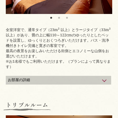
全室洋室で、通常タイプ（23m² 以上）とラージタイプ（33m²
以上）があり、畳の上に幅110～122cmのゆったりとしたベッ
ドを設置し、ゆっくりとおくつろぎいただけます。バス・洗浄
機付きトイレ完備と寛ぎの客室です。
最高の夜景をお楽しみいただける街側とエコノミーな山側をお
選びいただけます。
※お1名様でもご利用いただけます。（プランによって異なりま
す）
お部屋の詳細
＜山側＞
【リーズナブルにご利用】
●全23室 ●定員2名 23～30m²の広々とした客室です
トリプルルーム
＜シティービュー側＞
【自慢の夜景を望む街側】