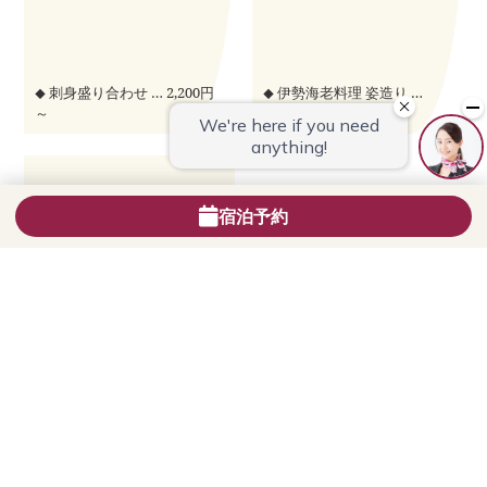
刺身盛り合わせ … 2,200円
伊勢海老料理 姿造り …
◆
◆
～
7,700円～
宿泊予約