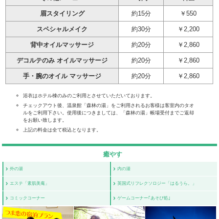
眉スタイリング
約15分
￥550
スペシャルメイク
約30分
￥2,200
背中オイルマッサージ
約20分
￥2,860
デコルテのみ オイルマッサージ
約20分
￥2,860
手・腕のオイル マッサージ
約20分
￥2,860
浴衣はホテル棟のみのご利用とさせていただいております。
チェックアウト後、温泉館「森林の湯」をご利用されるお客様は客室内のタオ
ルをご利用下さい。使用後につきましては、「森林の湯」帳場受付までご返却
をお願い致します。
上記の料金は全て税込となります。
癒やす
外の湯
内の湯
エステ「素肌美庵」
英国式リフレクソロジー「はるうら。」
コミックコーナー
ゲームコーナー｢あそび処｣