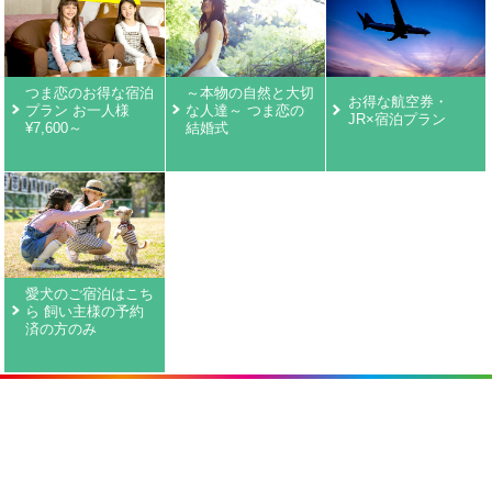
つま恋のお得な宿泊
～本物の自然と大切
お得な航空券・
プラン お一人様
な人達～ つま恋の
JR×宿泊プラン
¥7,600～
結婚式
愛犬のご宿泊はこち
ら 飼い主様の予約
済の方のみ
環境保護
周辺情報
リンク・お役立ち情報
サイトマップ
お客様サポート
ホテル概要
個人情報保護方針
採用情報
宿泊約款