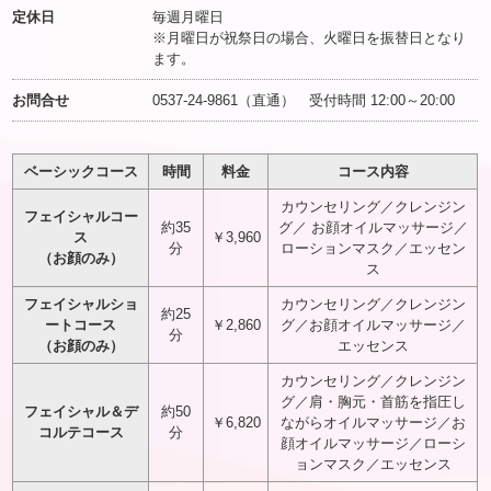
定休日
毎週月曜日
※月曜日が祝祭日の場合、火曜日を振替日となり
ます。
お問合せ
0537-24-9861（直通） 受付時間 12:00～20:00
ベーシックコース
時間
料金
コース内容
カウンセリング／クレンジン
フェイシャルコー
約35
グ／ お顔オイルマッサージ／
ス
￥3,960
分
ローションマスク／エッセン
（お顔のみ）
ス
フェイシャルショ
カウンセリング／クレンジン
約25
ートコース
￥2,860
グ／お顔オイルマッサージ／
分
（お顔のみ）
エッセンス
カウンセリング／クレンジン
グ／肩・胸元・首筋を指圧し
フェイシャル＆デ
約50
￥6,820
ながらオイルマッサージ／お
コルテコース
分
顔オイルマッサージ／ローシ
ョンマスク／エッセンス