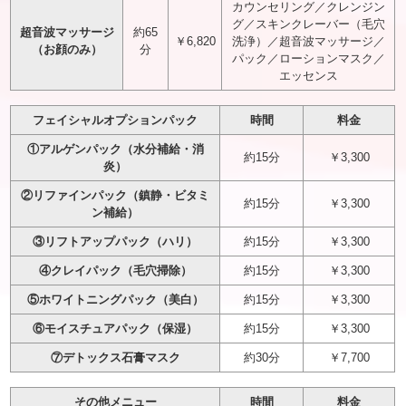
カウンセリング／クレンジン
グ／スキンクレーバー（毛穴
超音波マッサージ
約65
￥6,820
洗浄）／超音波マッサージ／
（お顔のみ）
分
パック／ローションマスク／
エッセンス
フェイシャルオプションパック
時間
料金
①アルゲンパック（水分補給・消
約15分
￥3,300
炎）
②リファインパック（鎮静・ビタミ
約15分
￥3,300
ン補給）
③リフトアップパック（ハリ）
約15分
￥3,300
④クレイパック（毛穴掃除）
約15分
￥3,300
⑤ホワイトニングパック（美白）
約15分
￥3,300
⑥モイスチュアパック（保湿）
約15分
￥3,300
⑦デトックス石膏マスク
約30分
￥7,700
その他メニュー
時間
料金