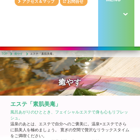
アクセス＆マップ
お問合せ
TOP
癒やす
エステ「素肌美庵」
癒やす
エステ「素肌美庵」
風呂あがりのひととき、フェイシャルエステで身も心もリフレッ
シュ。
温泉のあとは、エステで自分へのご褒美に。温泉+エステでさら
に肌美人を極めましょう。 寛ぎの空間で贅沢なリラックスタイム
をご満喫ください。