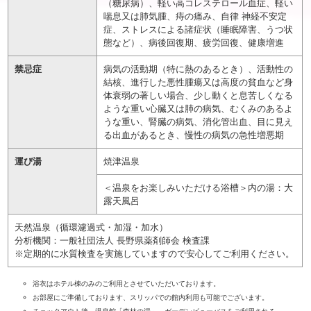
（糖尿病）、軽い高コレステロール血症、軽い
喘息又は肺気腫、痔の痛み、自律 神経不安定
症、ストレスによる諸症状（睡眠障害、うつ状
態など）、病後回復期、疲労回復、健康増進
禁忌症
病気の活動期（特に熱のあるとき）、活動性の
結核、進行した悪性腫瘍又は高度の貧血など身
体衰弱の著しい場合、少し動くと息苦しくなる
ような重い心臓又は肺の病気、むくみのあるよ
うな重い、腎臓の病気、消化管出血、目に見え
る出血があるとき、慢性の病気の急性増悪期
運び湯
焼津温泉
＜温泉をお楽しみいただける浴槽＞内の湯：大
露天風呂
天然温泉（循環濾過式・加湿・加水）
分析機関：一般社団法人 長野県薬剤師会 検査課
※定期的に水質検査を実施していますので安心してご利用ください。
浴衣はホテル棟のみのご利用とさせていただいております。
お部屋にご準備しております、スリッパでの館内利用も可能でございます。