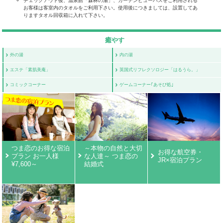
チェックアウト後、温泉館「森林の湯」、ガーデンビューバスをご利用される
お客様は客室内のタオルをご利用下さい。使用後につきましては、設置してあ
りますタオル回収箱に入れて下さい。
癒やす
外の湯
内の湯
エステ「素肌美庵」
英国式リフレクソロジー「はるうら。」
コミックコーナー
ゲームコーナー｢あそび処｣
つま恋のお得な宿泊
～本物の自然と大切
お得な航空券・
プラン お一人様
な人達～ つま恋の
JR×宿泊プラン
¥7,600～
結婚式