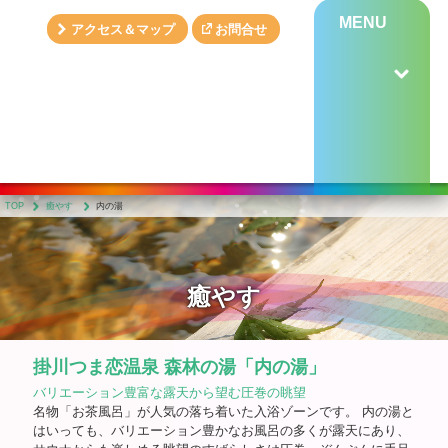
MENU
アクセス＆マップ
お問合せ
TOP
癒やす
内の湯
癒やす
掛川つま恋温泉 森林の湯「内の湯」
バリエーション豊富な露天から望む圧巻の眺望
名物「お茶風呂」が人気の落ち着いた入浴ゾーンです。 内の湯と
はいっても、バリエーション豊かなお風呂の多くが露天にあり、