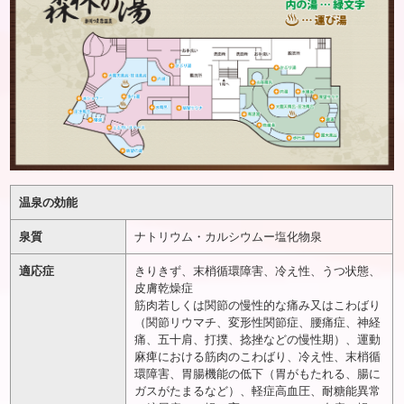
温泉の効能
泉質
ナトリウム・カルシウムー塩化物泉
適応症
きりきず、末梢循環障害、冷え性、うつ状態、
皮膚乾燥症
筋肉若しくは関節の慢性的な痛み又はこわばり
（関節リウマチ、変形性関節症、腰痛症、神経
痛、五十肩、打撲、捻挫などの慢性期）、運動
麻痺における筋肉のこわばり、冷え性、末梢循
環障害、胃腸機能の低下（胃がもたれる、腸に
ガスがたまるなど）、軽症高血圧、耐糖能異常