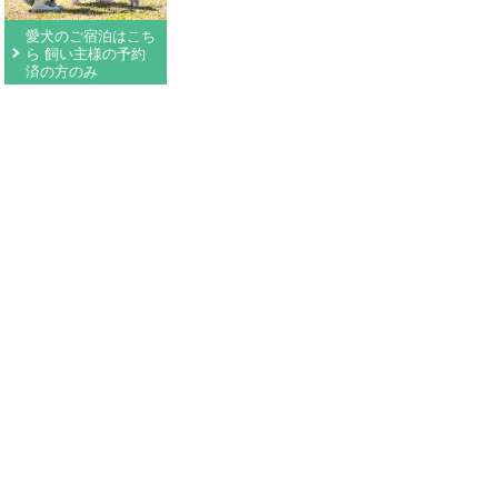
愛犬のご宿泊はこち
ら 飼い主様の予約
済の方のみ
環境保護
周辺情報
リンク・お役立ち情報
サイトマップ
お客様サポート
ホテル概要
個人情報保護方針
採用情報
宿泊約款
つま恋リゾート彩の郷
ホテルマネージメントインターナショナル株式会社（HMIホテルグループ）
〒436-0011 静岡県掛川市満水2000
TEL：0537-24-1111（代）FAX：0537-62-0344
営業時間 9:00～18:00（年中無休）施設によって営業時間が異なります。